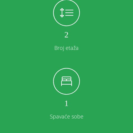
2
Broj etaža
1
Spavaće sobe