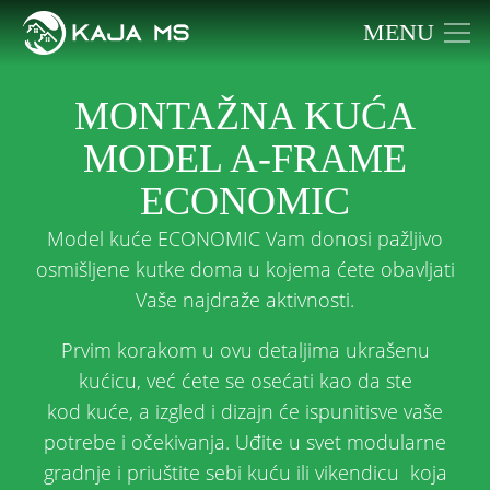
MENU
MONTAŽNA KUĆA
MODEL A-FRAME
ECONOMIC
Model kuće ECONOMIC Vam donosi pažljivo
osmišljene kutke doma u kojema ćete obavljati
Vaše najdraže aktivnosti.
Prvim korakom u ovu detaljima ukrašenu
kućicu, već ćete se osećati kao da ste
kod kuće, a izgled i dizajn će ispunitisve vaše
potrebe i očekivanja. Uđite u svet modularne
gradnje i priuštite sebi kuću ili vikendicu koja