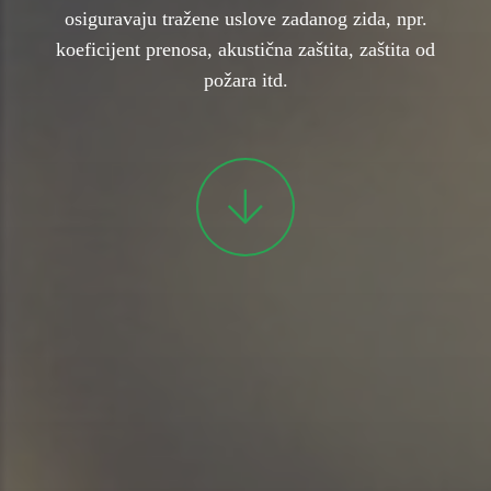
osiguravaju tražene uslove zadanog zida, npr.
koeficijent prenosa, akustična zaštita, zaštita od
požara itd.