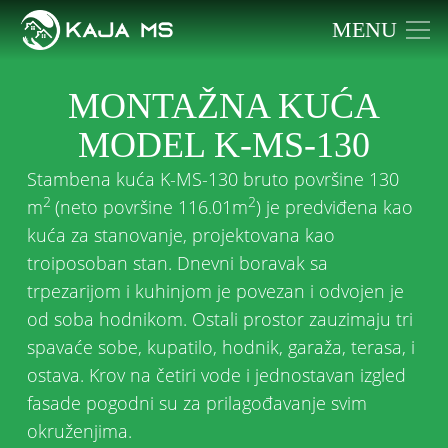
MENU
MONTAŽNA KUĆA
MODEL K-MS-130
Stambena kuća K-MS-130 bruto površine 130
2
2
m
(neto površine 116.01m
) je predviđena kao
kuća za stanovanje, projektovana kao
troiposoban stan. Dnevni boravak sa
trpezarijom i kuhinjom je povezan i odvojen je
od soba hodnikom. Ostali prostor zauzimaju tri
spavaće sobe, kupatilo, hodnik, garaža, terasa, i
ostava. Krov na četiri vode i jednostavan izgled
fasade pogodni su za prilagođavanje svim
okruženjima.