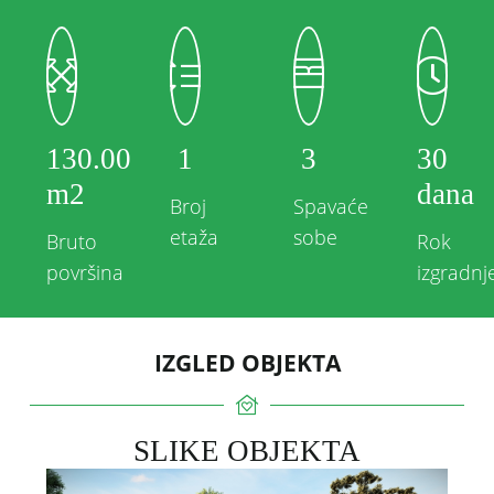
130.00
1
3
30
m2
dana
Broj
Spavaće
etaža
sobe
Bruto
Rok
površina
izgradnj
IZGLED OBJEKTA
SLIKE OBJEKTA