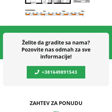
Želite da gradite sa nama?
Pozovite nas odmah za sve
informacije!
+381649891543
ZAHTEV ZA PONUDU