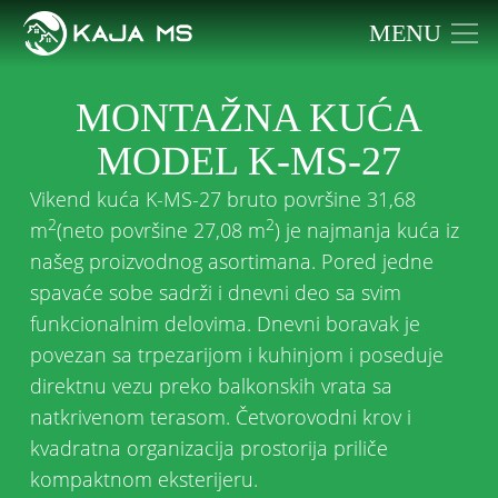
MENU
MONTAŽNA KUĆA
MODEL K-MS-27
Vikend kuća K-MS-27 bruto površine 31,68
2
2
m
(neto površine 27,08 m
) je najmanja kuća iz
našeg proizvodnog asortimana. Pored jedne
spavaće sobe sadrži i dnevni deo sa svim
funkcionalnim delovima. Dnevni boravak je
povezan sa trpezarijom i kuhinjom i poseduje
direktnu vezu preko balkonskih vrata sa
natkrivenom terasom. Četvorovodni krov i
kvadratna organizacija prostorija priliče
kompaktnom eksterijeru.