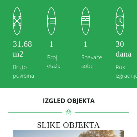
31.68
1
1
30
m2
dana
Broj
Spavaće
etaža
sobe
Bruto
Rok
površina
izgradnj
IZGLED OBJEKTA
SLIKE OBJEKTA