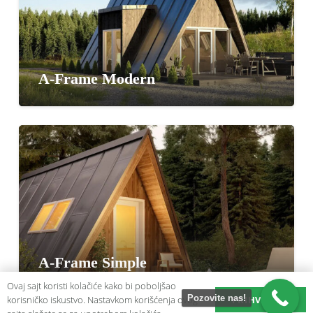
A-Frame Modern
A-Frame Simple
Ovaj sajt koristi kolačiće kako bi poboljšao
Pozovite nas!
PRIHVATAM
korisničko iskustvo. Nastavkom korišćenja ovog