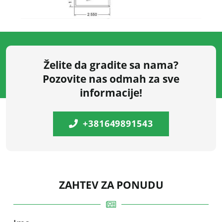
Želite da gradite sa nama?
Pozovite nas odmah za sve
informacije!
+381649891543
ZAHTEV ZA PONUDU