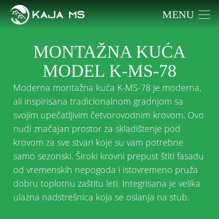
MENU
MONTAŽNA KUĆA
MODEL K-MS-78
Moderna montažna kuća K-MS-78
je moderna,
ali inspirisana tradicionalnom gradnjom sa
svojim upečatljivim četvorovodnim krovom. Ovo
nudi značajan prostor za skladištenje pod
krovom za sve stvari koje su vam potrebne
samo sezonski. Široki krovni prepust štiti fasadu
od vremenskih nepogoda i istovremeno pruža
dobru toplotnu zaštitu leti. Integrisana je velika
ulazna nadstrešnica koja se oslanja na stub.